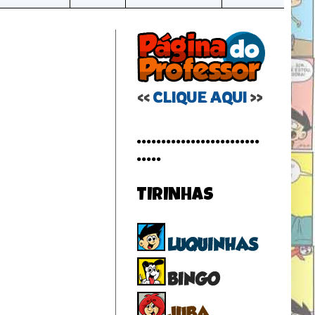
CLIQUE AQUI
<<
>>
.........................
.....
TIRINHAS