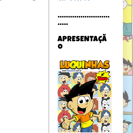
.........................
.....
APRESENTAÇÃ
O